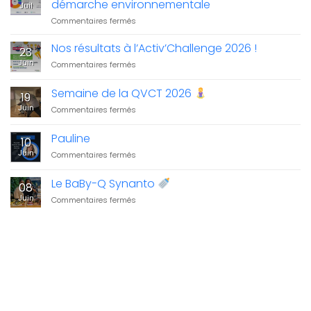
démarche environnementale
Juil
sur
Commentaires fermés
Bilan
carbone
Nos résultats à l’Activ’Challenge 2026 !
23
2025
Juin
sur
Commentaires fermés
:
Nos
Synanto
résultats
Semaine de la QVCT 2026
structure
19
à
sa
Juin
sur
Commentaires fermés
l’Activ’Challenge
démarche
Semaine
2026
environnementale
de
!
Pauline
10
la
Juin
sur
Commentaires fermés
QVCT
Pauline
2026
Le BaBy-Q Synanto
08
Juin
sur
Commentaires fermés
Le
BaBy-
Q
Synanto