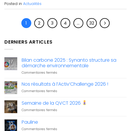
Posted in
Actualités
1
2
3
4
…
32
DERNIERS ARTICLES
Bilan carbone 2025 : Synanto structure sa
17
démarche environnementale
Juil
sur
Commentaires fermés
Bilan
carbone
Nos résultats à l’Activ’Challenge 2026 !
23
2025
Juin
sur
Commentaires fermés
:
Nos
Synanto
résultats
Semaine de la QVCT 2026
structure
19
à
sa
Juin
sur
Commentaires fermés
l’Activ’Challenge
démarche
Semaine
2026
environnementale
de
!
Pauline
10
la
Juin
sur
Commentaires fermés
QVCT