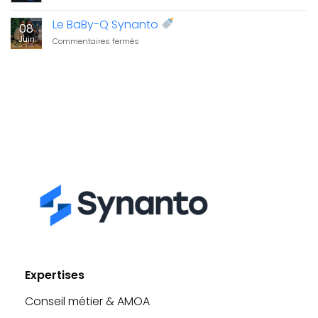
Pauline
2026
Le BaBy-Q Synanto
08
Juin
sur
Commentaires fermés
Le
BaBy-
Q
Synanto
Expertises
Conseil métier & AMOA