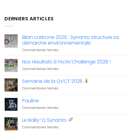
DERNIERS ARTICLES
Bilan carbone 2025 : Synanto structure sa
17
démarche environnementale
Juil
sur
Commentaires fermés
Bilan
carbone
Nos résultats à l’Activ’Challenge 2026 !
23
2025
Juin
sur
Commentaires fermés
:
Nos
Synanto
résultats
Semaine de la QVCT 2026
structure
19
à
sa
Juin
sur
Commentaires fermés
l’Activ’Challenge
démarche
Semaine
2026
environnementale
de
!
Pauline
10
la
Juin
sur
Commentaires fermés
QVCT
Pauline
2026
Le BaBy-Q Synanto
08
Juin
sur
Commentaires fermés
Le