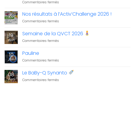
sur
Commentaires fermés
Bilan
carbone
Nos résultats à l’Activ’Challenge 2026 !
23
2025
Juin
sur
Commentaires fermés
:
Nos
Synanto
résultats
Semaine de la QVCT 2026
structure
19
à
sa
Juin
sur
Commentaires fermés
l’Activ’Challenge
démarche
Semaine
2026
environnementale
de
!
Pauline
10
la
Juin
sur
Commentaires fermés
QVCT
Pauline
2026
Le BaBy-Q Synanto
08
Juin
sur
Commentaires fermés
Le
BaBy-
Q
Synanto