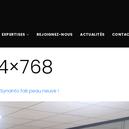
 avec un argument qui est
obsolète
depuis la version 6.9
www/wp-includes/functions.php
on line
6170
EXPERTISES
REJOIGNEZ-NOUS
ACTUALITÉS
CONTA
24×768
 Synanto fait peau neuve !