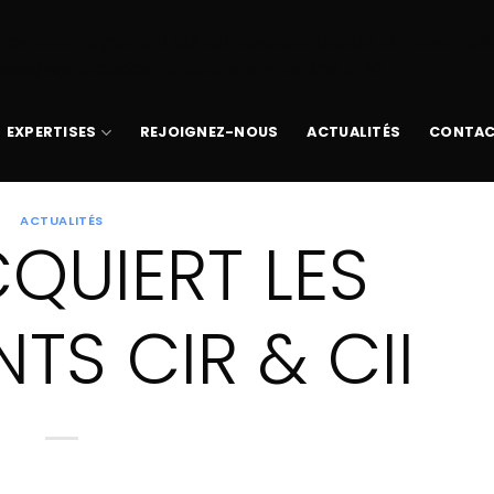
 avec un argument qui est
obsolète
depuis la version 6.9
www/wp-includes/functions.php
on line
6170
EXPERTISES
REJOIGNEZ-NOUS
ACTUALITÉS
CONTA
ACTUALITÉS
CQUIERT LES
TS CIR & CII