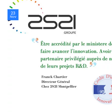
23
Nov