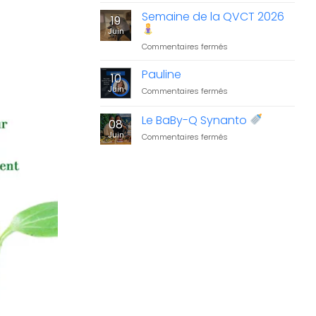
structure
résultats
Semaine de la QVCT 2026
sa
19
à
démarche
Juin
l’Activ’Challenge
environnementale
sur
Commentaires fermés
2026
Semaine
!
de
Pauline
10
la
Juin
sur
Commentaires fermés
QVCT
Pauline
2026
Le BaBy-Q Synanto
08
Juin
sur
Commentaires fermés
Le
BaBy-
Q
Synanto