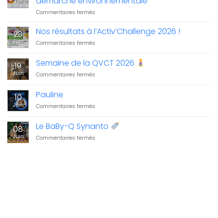
démarche environnementale
Juil
sur
Commentaires fermés
Bilan
carbone
Nos résultats à l’Activ’Challenge 2026 !
23
2025
Juin
sur
Commentaires fermés
:
Nos
Synanto
résultats
Semaine de la QVCT 2026
structure
19
à
sa
Juin
sur
Commentaires fermés
l’Activ’Challenge
démarche
Semaine
2026
environnementale
de
!
Pauline
10
la
Juin
sur
Commentaires fermés
QVCT
Pauline
2026
Le BaBy-Q Synanto
08
Juin
sur
Commentaires fermés
Le
BaBy-
Q
Synanto