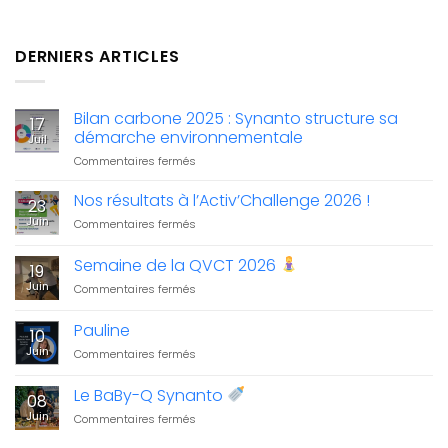
DERNIERS ARTICLES
Bilan carbone 2025 : Synanto structure sa
17
démarche environnementale
Juil
sur
Commentaires fermés
Bilan
carbone
Nos résultats à l’Activ’Challenge 2026 !
23
2025
Juin
sur
Commentaires fermés
:
Nos
Synanto
résultats
Semaine de la QVCT 2026
structure
19
à
sa
Juin
sur
Commentaires fermés
l’Activ’Challenge
démarche
Semaine
2026
environnementale
de
!
Pauline
10
la
Juin
sur
Commentaires fermés
QVCT
Pauline
2026
Le BaBy-Q Synanto
08
Juin
sur
Commentaires fermés
Le