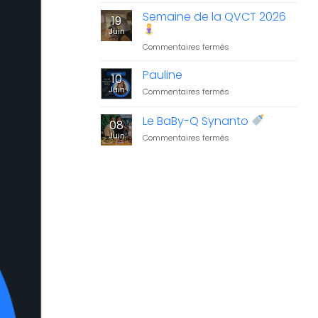
structure
résultats
Semaine de la QVCT 2026
sa
19
à
démarche
Juin
l’Activ’Challenge
environnementale
sur
Commentaires fermés
2026
Semaine
!
de
Pauline
10
la
Juin
sur
Commentaires fermés
QVCT
Pauline
2026
Le BaBy-Q Synanto
08
Juin
sur
Commentaires fermés
Le
BaBy-
Q
Synanto