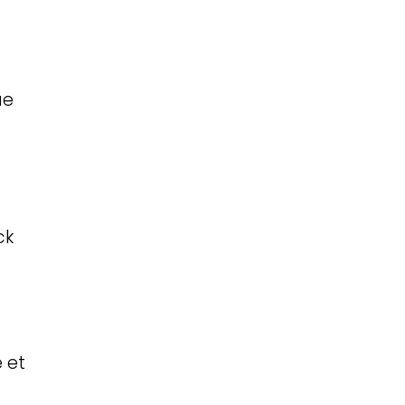
ue
ck
 et