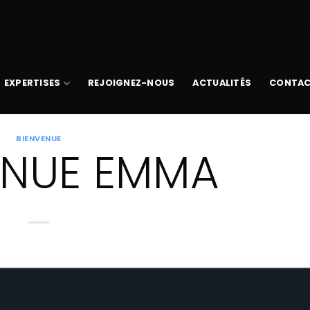
 avec un argument qui est
obsolète
depuis la version 6.9
www/wp-includes/functions.php
on line
6170
EXPERTISES
REJOIGNEZ-NOUS
ACTUALITÉS
CONTA
BIENVENUE
ENUE EMMA