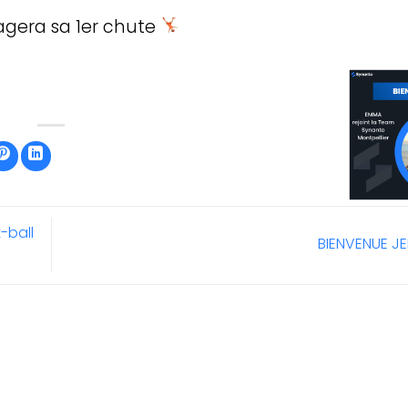
agera sa 1er chute
-ball
BIENVENUE J