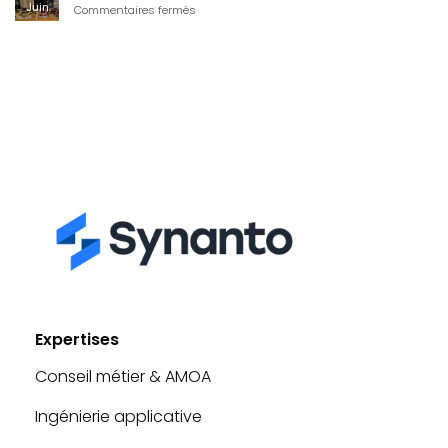
Juin
sur
Commentaires fermés
Le
BaBy-
Q
Synanto
Expertises
Conseil métier & AMOA
Ingénierie applicative