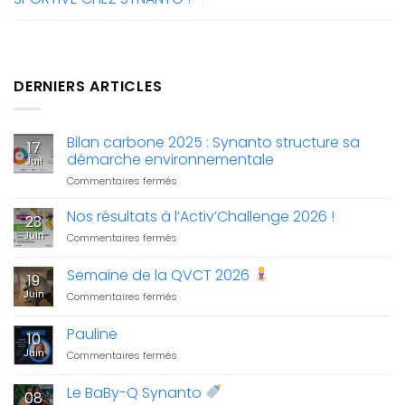
DERNIERS ARTICLES
Bilan carbone 2025 : Synanto structure sa
17
démarche environnementale
Juil
sur
Commentaires fermés
Bilan
carbone
Nos résultats à l’Activ’Challenge 2026 !
23
2025
Juin
sur
Commentaires fermés
:
Nos
Synanto
résultats
Semaine de la QVCT 2026
structure
19
à
sa
Juin
sur
Commentaires fermés
l’Activ’Challenge
démarche
Semaine
2026
environnementale
de
!
Pauline
10
la
Juin
sur
Commentaires fermés
QVCT
Pauline
2026
Le BaBy-Q Synanto
08