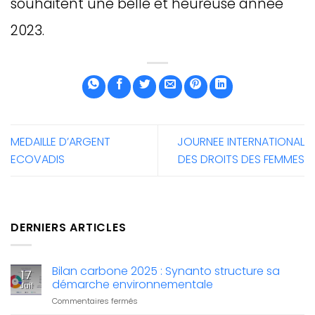
souhaitent une belle et heureuse année
2023.
MEDAILLE D’ARGENT
JOURNEE INTERNATIONAL
ECOVADIS
DES DROITS DES FEMMES
DERNIERS ARTICLES
Bilan carbone 2025 : Synanto structure sa
17
démarche environnementale
Juil
sur
Commentaires fermés
Bilan