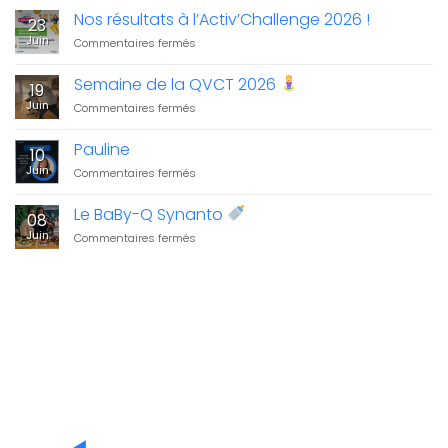
carbone
Nos résultats à l’Activ’Challenge 2026 !
23
2025
Juin
sur
Commentaires fermés
:
Nos
Synanto
résultats
Semaine de la QVCT 2026
structure
19
à
sa
Juin
sur
Commentaires fermés
l’Activ’Challenge
démarche
Semaine
2026
environnementale
de
!
Pauline
10
la
Juin
sur
Commentaires fermés
QVCT
Pauline
2026
Le BaBy-Q Synanto
08
Juin
sur
Commentaires fermés
Le
BaBy-
Q
Synanto